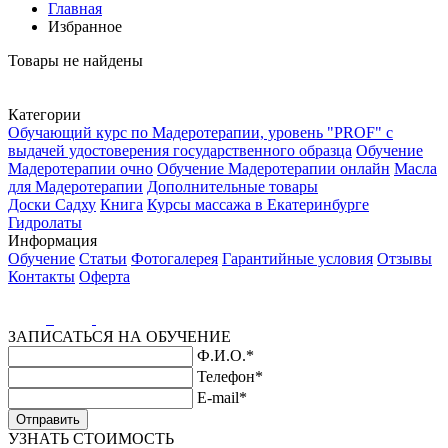
Главная
Избранное
Товары не найдены
Категории
Обучающий курс по Мадеротерапии, уровень "PROF" с
выдачей удостоверения государственного образца
Обучение
Мадеротерапии очно
Обучение Мадеротерапии онлайн
Масла
для Мадеротерапии
Дополнительные товары
Доски Садху
Книга
Курсы массажа в Екатеринбурге
Гидролаты
Информация
Обучение
Статьи
Фотогалерея
Гарантийные условия
Отзывы
Контакты
Оферта
ЗАПИСАТЬСЯ НА ОБУЧЕНИЕ
Ф.И.О.
*
Телефон
*
E-mail
*
Отправить
УЗНАТЬ СТОИМОСТЬ